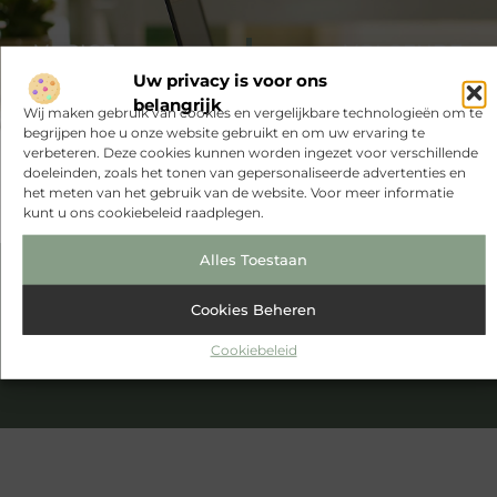
VORIGE
VOLGENDE
Fotoshoot van bedrijf of advocatenkantoor
Feesten op Ibiza
Uw privacy is voor ons
belangrijk
Wij maken gebruik van cookies en vergelijkbare technologieën om te
begrijpen hoe u onze website gebruikt en om uw ervaring te
verbeteren. Deze cookies kunnen worden ingezet voor verschillende
doeleinden, zoals het tonen van gepersonaliseerde advertenties en
het meten van het gebruik van de website. Voor meer informatie
kunt u ons cookiebeleid raadplegen.
Alles Toestaan
Had je deze artikelen al gelezen?
Cookies Beheren
Ontdek de fascinerende en intrigerende verhalen die we te
bieden hebben en mis onze artikelen niet. Verdiep je in
Cookiebeleid
verschillende onderwerpen en blijf goed geïnformeerd!