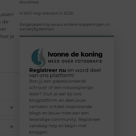
stucstress
Is SEO nog relevant in 2026
tussen
n de
Balgkoppeling versus andere koppelingen in
ver
aandrijfsystemen
oor je
Registreer nu
en word deel
van ons platform!
Ben jij een gepassioneerde
schrijver of een nieuwsgierige
lezer? Sluit je aan bij ons
blogplatform en deel jouw
verhalen, ontdek inspirerende
▼
blogs en bouw mee aan een
levendige community. Registreer
vandaag nog en begin met
▼
bloggen.