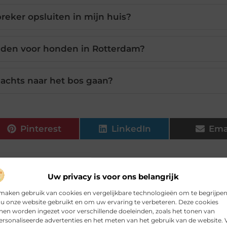
reker opsluiten in mijn huis?
lden voor honden in Rotterdam?
nachts naar het bos gaan?
Pinterest
LinkedIn
Ema
 webwinkels is ook de vraag naar productfotografie enorm gestegen.
Uw privacy is voor ons belangrijk
...
maken gebruik van cookies en vergelijkbare technologieën om te begrijpe
kinderen en spelen zij graag buiten? Bent u voor hen opzoek naar he
u onze website gebruikt en om uw ervaring te verbeteren. Deze cookies
en worden ingezet voor verschillende doeleinden, zoals het tonen van
.
rsonaliseerde advertenties en het meten van het gebruik van de website. 