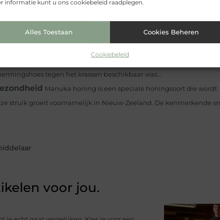
 informatie kunt u ons cookiebeleid raadplegen.
ereldje apart, een wereldje van nerds, technici en alle anderen die ne
e...
or jouw dochter?
Lange tijd leek er een taboe te rusten op het 
Alles Toestaan
Cookies Beheren
ig verandering in gekomen; je...
Cookiebeleid
lke is voor jou?
We duiken in de wereld van tablet hoezen. Waar 
chermingshoes tegen het krassen beschikbaar was...
gezondheid
Manuka honing is een speciale honingsoort die wordt
eze struik groeit voornamelijk in Nieuw-Zeeland. De kenmerkende 
iddelaar
ikelen voor jou.
ot je echt gaat vergelijken. Kies je voor een