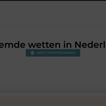
r in Baarn en voorkom je onnodige kosten?
Strakke wanden met
emde wetten in Neder
ARTS / PHOTOGRAPHY