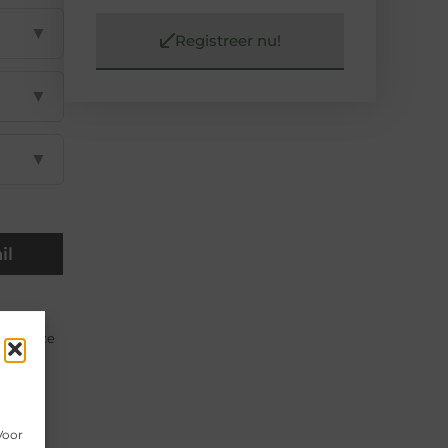
▼
Registreer nu!
▼
▼
il
 Met deze
n
t beste
Voor