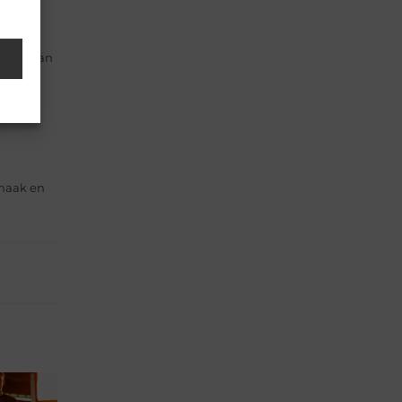
t wat
dragen van
je
smaak en