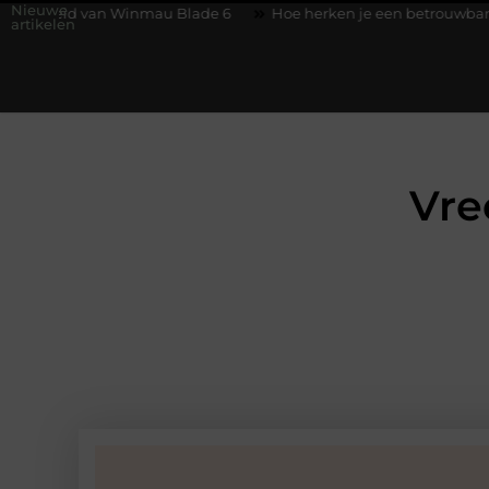
Nieuwe
an Winmau Blade 6
Hoe herken je een betrouwbare slotenmake
artikelen
Vre