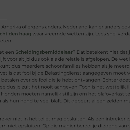
 Amerika of ergens anders. Nederland kan er anders oo
echt den haag
waar vreemde wetten zijn. Lees snel verder
eten.
met een
Scheidingsbemiddelaar
? Dat betekent niet dat j
t voor altijd dus ook als de relatie is afgelopen. De wet
 Je kunt dus meerdere schoonfamilies hebben als je meer
et is dat fooi bj de Belastingdienst aangegeven moet 
 betalen over de fooi die je hebt ontvangen. Echter doe
ee dus je zult het nooit aangeven. Toch is het wettelijk il
Honden moeten namelijk stil zijn om het blafoverlast t
 als hun hond te veel blaft. Dit gebeurt alleen zelden m
eker niet in het toilet mag opsluiten. Als een inbreker 
m niet opsluiten. Op die manier beroof je diegene van v