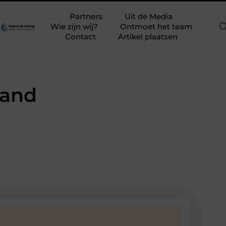
 renovlies zonder stucstress
Is SEO nog relevant in 2026
B
Partners
Uit de Media
Wie zijn wij?
Ontmoet het team
Contact
Artikel plaatsen
land