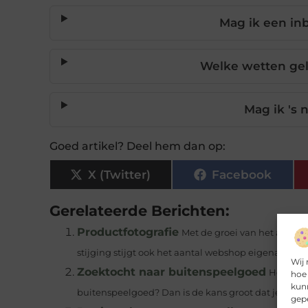
Mag ik een inb
Welke wetten ge
Mag ik 's 
Goed artikel? Deel hem dan op:
X (Twitter)
Facebook
Gerelateerde Berichten:
Productfotografie
Met de groei van het aantal
stijging stijgt ook het aantal webshop eigenaren die
Wij 
Zoektocht naar buitenspeelgoed
Heeft u 
hoe 
kunn
buitenspeelgoed? Dan is de kans groot dat je bijna..
gepe