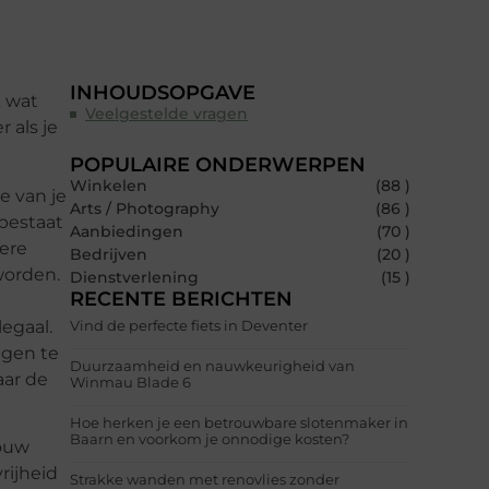
INHOUDSOPGAVE
k wat
Veelgestelde vragen
 als je
POPULAIRE ONDERWERPEN
Winkelen
(88 )
e van je
Arts / Photography
(86 )
 bestaat
Aanbiedingen
(70 )
dere
Bedrijven
(20 )
worden.
Dienstverlening
(15 )
RECENTE BERICHTEN
t
legaal.
Vind de perfecte fiets in Deventer
egen te
Duurzaamheid en nauwkeurigheid van
aar de
Winmau Blade 6
Hoe herken je een betrouwbare slotenmaker in
Baarn en voorkom je onnodige kosten?
jouw
rijheid
Strakke wanden met renovlies zonder