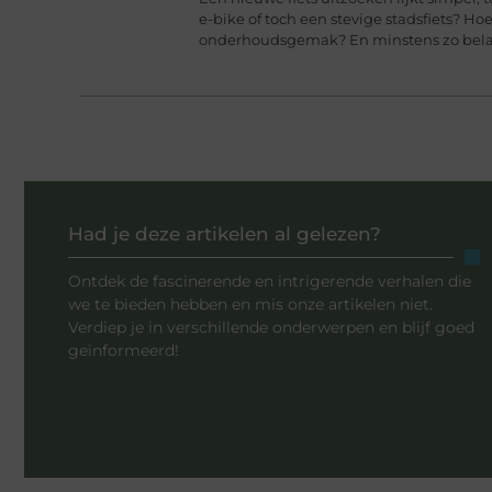
e-bike of toch een stevige stadsfiets? Hoe
onderhoudsgemak? En minstens zo belang
Had je deze artikelen al gelezen?
Ontdek de fascinerende en intrigerende verhalen die
we te bieden hebben en mis onze artikelen niet.
Verdiep je in verschillende onderwerpen en blijf goed
geïnformeerd!