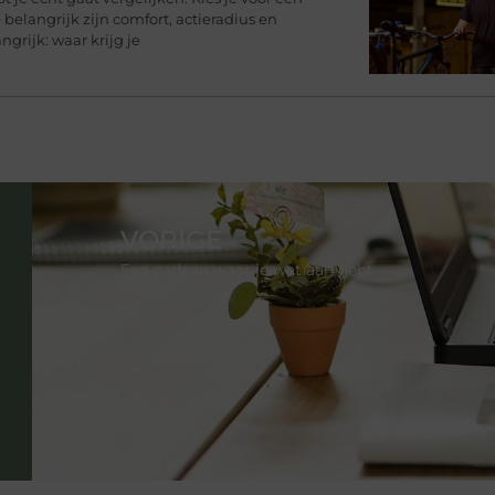
 belangrijk zijn comfort, actieradius en
rijk: waar krijg je
VORIGE
Een cadeau waar je wat aan hebt