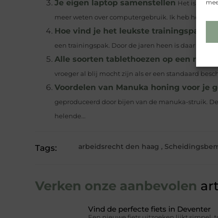
Je eigen laptop samenstellen
meer
Het is een w
meer weten over computergebruik. Ik heb het over d
Hoe vind je het leukste trainingspak vo
een trainingspak. Door de jaren heen is daar gelukk
Alle soorten tablethoezen op een rij, we
vroeger al blij mocht zijn als er een standaard bes
Voordelen van Manuka honing voor je 
geproduceerd door bijen van de manuka-struik. D
helende...
arbeidsrecht den haag
,
Scheidingsbem
Tags:
Verken onze aanbevolen
art
Vind de perfecte fiets in Deventer
Een nieuwe fiets uitzoeken lijkt simpel, t