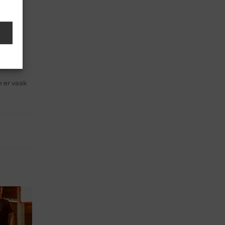
 dat ben
r
n er vaak