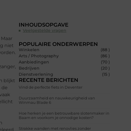
INHOUDSOPGAVE
Veelgestelde vragen
. Maar
POPULAIRE ONDERWERPEN
g niet
Winkelen
(88 )
worden.
Arts / Photography
(86 )
Aanbiedingen
(70 )
zanger,
Bedrijven
(20 )
Dienstverlening
(15 )
RECENTE BERICHTEN
 blijkt
s de
Vind de perfecte fiets in Deventer
 vaak
Duurzaamheid en nauwkeurigheid van
llicht
Winmau Blade 6
Hoe herken je een betrouwbare slotenmaker in
Baarn en voorkom je onnodige kosten?
n
Strakke wanden met renovlies zonder
geleerd