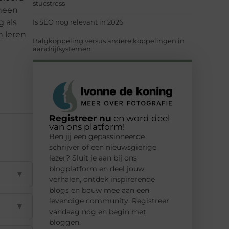
stucstress
 heen
g als
Is SEO nog relevant in 2026
n leren
Balgkoppeling versus andere koppelingen in
aandrijfsystemen
Registreer nu
en word deel
van ons platform!
Ben jij een gepassioneerde
schrijver of een nieuwsgierige
lezer? Sluit je aan bij ons
blogplatform en deel jouw
▼
verhalen, ontdek inspirerende
blogs en bouw mee aan een
levendige community. Registreer
▼
vandaag nog en begin met
bloggen.