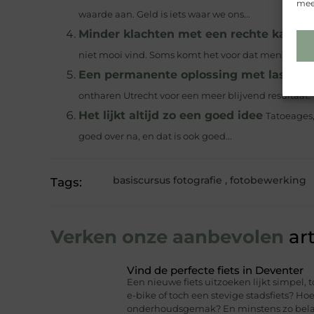
meer
waarde aan. Geld is iets waar we ons...
Minder klachten met een rechte kaak
Ni
niet mooi vind. Soms komt het voor dat mensen...
Een permanente oplossing met laser on
ontharen Utrecht voor een meer blijvend resultaat. 
Het lijkt altijd zo een goed idee
Tatoeages,
goed over na, en dat is ook goed...
basiscursus fotografie
,
fotobewerking
Tags:
Verken onze aanbevolen
art
Vind de perfecte fiets in Deventer
Een nieuwe fiets uitzoeken lijkt simpel, t
e-bike of toch een stevige stadsfiets? Hoe
onderhoudsgemak? En minstens zo belang