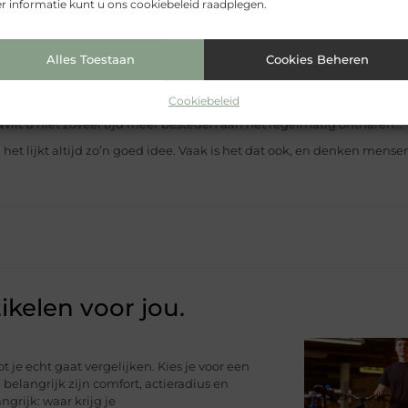
 informatie kunt u ons cookiebeleid raadplegen.
et alles is perfect en iedereen heeft wel iets aan zijn of haar lichaam
Alles Toestaan
Cookies Beheren
tharen in Utrecht
U kunt een behandeling ondergaan met lase
Cookiebeleid
Wilt u niet zoveel tijd meer besteden aan het regelmatig ontharen...
 het lijkt altijd zo’n goed idee. Vaak is het dat ook, en denken mense
ikelen voor jou.
ot je echt gaat vergelijken. Kies je voor een
 belangrijk zijn comfort, actieradius en
rijk: waar krijg je