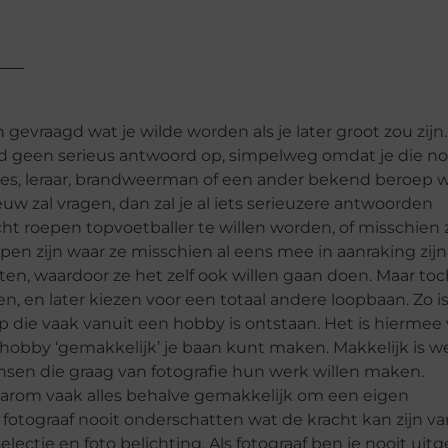
gevraagd wat je wilde worden als je later groot zou zijn
ind geen serieus antwoord op, simpelweg omdat je die no
inses, leraar, brandweerman of een ander bekend beroep 
uw zal vragen, dan zal je al iets serieuzere antwoorden
cht roepen topvoetballer te willen worden, of misschien 
en zijn waar ze misschien al eens mee in aanraking zijn
n, waardoor ze het zelf ook willen gaan doen. Maar toch
 en later kiezen voor een totaal andere loopbaan. Zo i
p die vaak vanuit een hobby is ontstaan. Het is hiermee
hobby ‘gemakkelijk’ je baan kunt maken. Makkelijk is we
sen die graag van fotografie hun werk willen maken.
 daarom vaak alles behalve gemakkelijk om een eigen
fotograaf nooit onderschatten wat de kracht kan zijn va
 selectie en foto belichting. Als fotograaf ben je nooit uit