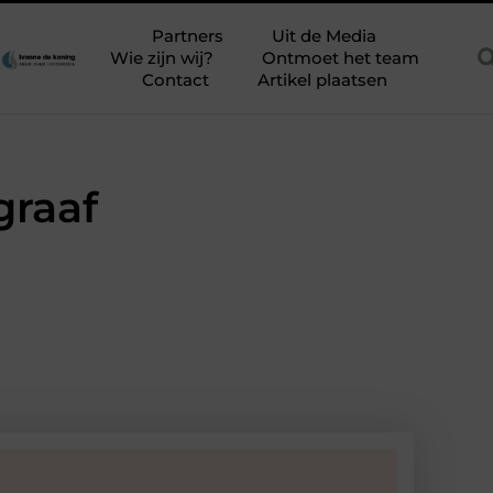
enovlies zonder stucstress
Is SEO nog relevant in 2026
Bal
Partners
Uit de Media
Wie zijn wij?
Ontmoet het team
Contact
Artikel plaatsen
graaf