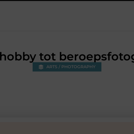
in Baarn en voorkom je onnodige kosten?
Strakke wanden met r
hobby tot beroepsfoto
ARTS / PHOTOGRAPHY