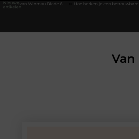
Nieuwe
 Winmau Blade 6
Hoe herken je een betrouwbare slotenmaker 
artikelen
Van 