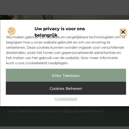
VORIGE
VOLGENDE
Uw privacy is voor ons
belangrijk
Renoveren van je badkamer
Scriptie nakijken – 3 tips voor je inhoud
Wij maken gebruik van cookies en vergelijkbare technologieën om te
begrijpen hoe u onze website gebruikt en om uw ervaring te
verbeteren. Deze cookies kunnen worden ingezet voor verschillende
doeleinden, zoals het tonen van gepersonaliseerde advertenties en
het meten van het gebruik van de website. Voor meer informatie
kunt u ons cookiebeleid raadplegen.
Alles Toestaan
Cookies Beheren
Had je deze artikelen al gelezen?
Cookiebeleid
Ontdek de fascinerende en intrigerende verhalen die we te
bieden hebben en mis onze artikelen niet. Verdiep je in
verschillende onderwerpen en blijf goed geïnformeerd!