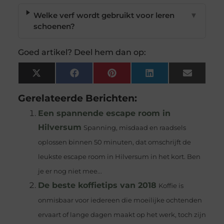
Welke verf wordt gebruikt voor leren
▼
schoenen?
Goed artikel? Deel hem dan op:
X
Facebook
Pinterest
LinkedIn
Email
(Twitter)
Gerelateerde Berichten:
Een spannende escape room in
Hilversum
Spanning, misdaad en raadsels
oplossen binnen 50 minuten, dat omschrijft de
leukste escape room in Hilversum in het kort. Ben
je er nog niet mee...
De beste koffietips van 2018
Koffie is
onmisbaar voor iedereen die moeilijke ochtenden
ervaart of lange dagen maakt op het werk, toch zijn