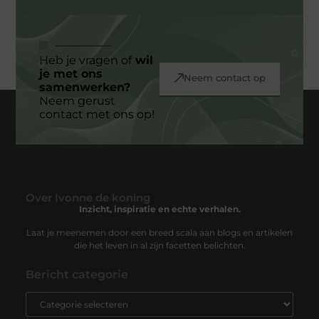
Heb je vragen of
wil
je met ons
Neem contact op
samenwerken?
Neem gerust
contact met ons op!
Over Ivonne de koning
- Geen berichten meer om te tonen -
Inzicht, inspiratie en echte verhalen.
Laat je meenemen door een breed scala aan blogs en artikelen
die het leven in al zijn facetten belichten.
Bericht categorie