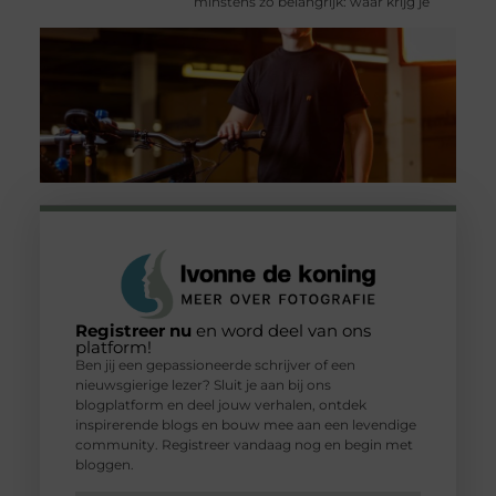
minstens zo belangrijk: waar krijg je
Registreer nu
en word deel van ons
platform!
Ben jij een gepassioneerde schrijver of een
nieuwsgierige lezer? Sluit je aan bij ons
blogplatform en deel jouw verhalen, ontdek
inspirerende blogs en bouw mee aan een levendige
community. Registreer vandaag nog en begin met
bloggen.