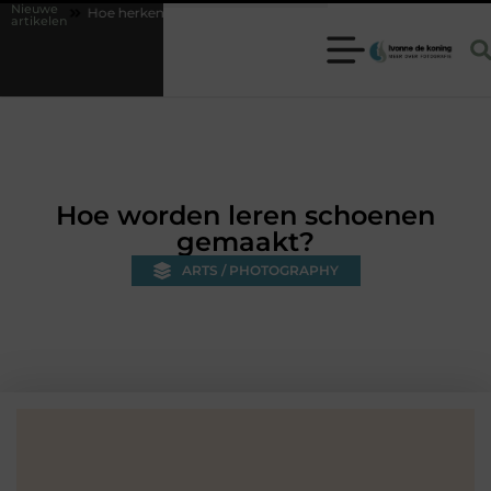
Nieuwe
Hoe herken je een betrouwbare slotenmaker in Baarn en voorkom je on
artikelen
Hoe worden leren schoenen
gemaakt?
ARTS / PHOTOGRAPHY