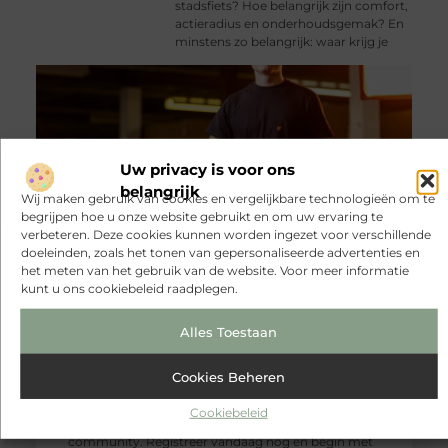
stadsfiets? Hoe belangrijk zijn comfort,
actieradius en onderhoudsgemak? En
minstens zo belangrijk: waar krijg je
Uw privacy is voor ons
belangrijk
Wij maken gebruik van cookies en vergelijkbare technologieën om te
begrijpen hoe u onze website gebruikt en om uw ervaring te
verbeteren. Deze cookies kunnen worden ingezet voor verschillende
doeleinden, zoals het tonen van gepersonaliseerde advertenties en
het meten van het gebruik van de website. Voor meer informatie
kunt u ons cookiebeleid raadplegen.
Alles Toestaan
Registreer nu
en word deel van ons
platform!
Ben jij een gepassioneerde schrijver of een
Cookies Beheren
nieuwsgierige lezer? Sluit je aan bij ons
blogplatform en deel jouw verhalen, ontdek
Cookiebeleid
inspirerende blogs en bouw mee aan een levendige
community. Registreer vandaag nog en begin met