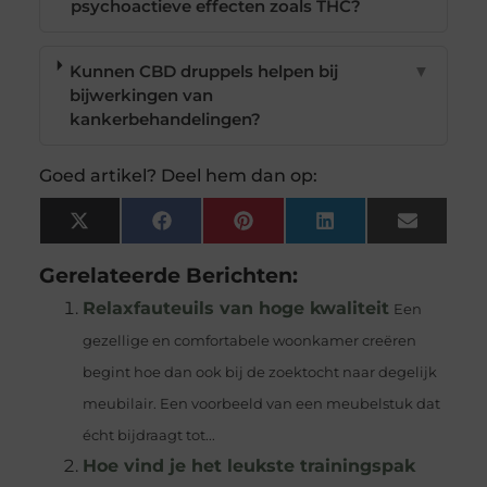
psychoactieve effecten zoals THC?
Kunnen CBD druppels helpen bij
▼
bijwerkingen van
kankerbehandelingen?
Goed artikel? Deel hem dan op:
X
Facebook
Pinterest
LinkedIn
Email
(Twitter)
Gerelateerde Berichten:
Relaxfauteuils van hoge kwaliteit
Een
gezellige en comfortabele woonkamer creëren
begint hoe dan ook bij de zoektocht naar degelijk
meubilair. Een voorbeeld van een meubelstuk dat
écht bijdraagt tot...
Hoe vind je het leukste trainingspak