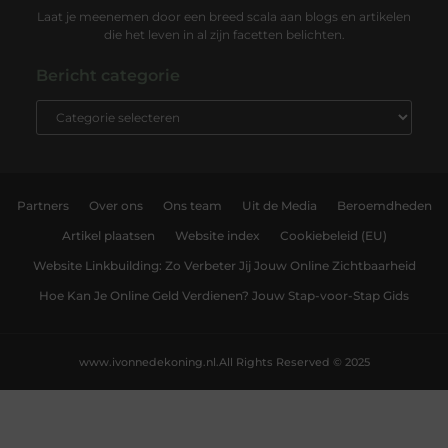
Laat je meenemen door een breed scala aan blogs en artikelen
die het leven in al zijn facetten belichten.
Bericht categorie
Partners
Over ons
Ons team
Uit de Media
Beroemdheden
Artikel plaatsen
Website index
Cookiebeleid (EU)
Website Linkbuilding: Zo Verbeter Jij Jouw Online Zichtbaarheid
Hoe Kan Je Online Geld Verdienen? Jouw Stap-voor-Stap Gids
www.ivonnedekoning.nl.
All Rights Reserved © 2025