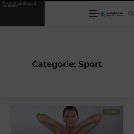
Nieuwe
inmau Blade 6
Hoe herken je een betrouwbare slotenmaker in Baarn
artikelen
Categorie: Sport
SPORT