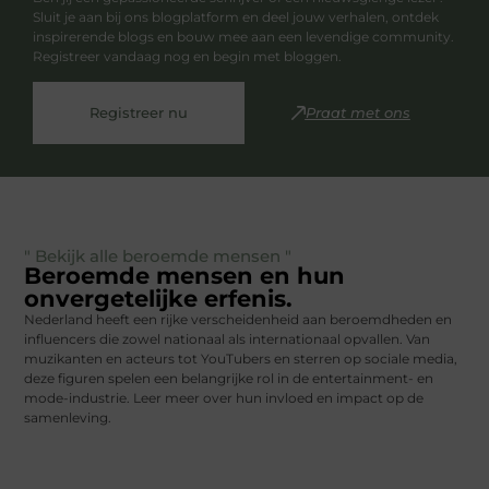
Sluit je aan bij ons blogplatform en deel jouw verhalen, ontdek
inspirerende blogs en bouw mee aan een levendige community.
Registreer vandaag nog en begin met bloggen.
Registreer nu
Praat met ons
" Bekijk alle beroemde mensen "
Beroemde mensen en hun
onvergetelijke erfenis.
Nederland heeft een rijke verscheidenheid aan beroemdheden en
influencers die zowel nationaal als internationaal opvallen. Van
muzikanten en acteurs tot YouTubers en sterren op sociale media,
deze figuren spelen een belangrijke rol in de entertainment- en
mode-industrie. Leer meer over hun invloed en impact op de
samenleving.