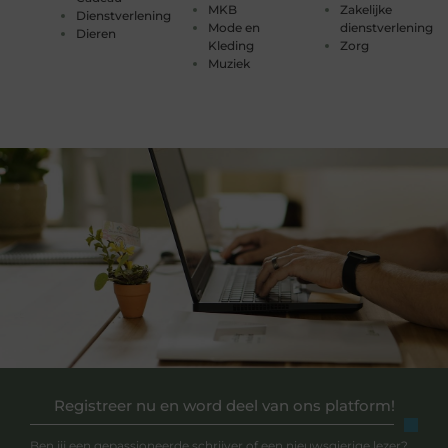
MKB
Zakelijke
Dienstverlening
Mode en
dienstverlening
Dieren
Kleding
Zorg
Muziek
Registreer nu en word deel van ons platform!
Ben jij een gepassioneerde schrijver of een nieuwsgierige lezer?