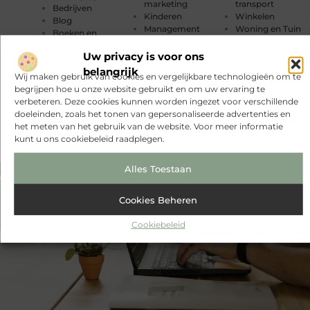
marketing
transport
Bedrijven
Kinderen
Winkelen
Blog
Management
Woning en Tuin
Boeken en
Marketing
Woningen
Tijdschriften
Meubels
Zakelijk
Uw privacy is voor ons
Cadeau
MKB
Zakelijke
belangrijk
Dienstverlening
Wij maken gebruik van cookies en vergelijkbare technologieën om te
Mode en
dienstverlening
Dieren
begrijpen hoe u onze website gebruikt en om uw ervaring te
Kleding
Zorg
verbeteren. Deze cookies kunnen worden ingezet voor verschillende
Muziek
doeleinden, zoals het tonen van gepersonaliseerde advertenties en
het meten van het gebruik van de website. Voor meer informatie
kunt u ons cookiebeleid raadplegen.
Alles Toestaan
Cookies Beheren
Cookiebeleid