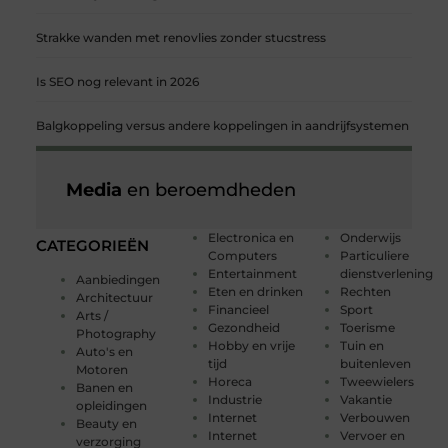
Strakke wanden met renovlies zonder stucstress
Is SEO nog relevant in 2026
Balgkoppeling versus andere koppelingen in aandrijfsystemen
Media
en beroemdheden
Electronica en
Onderwijs
CATEGORIEËN
Computers
Particuliere
Entertainment
dienstverlening
Aanbiedingen
Eten en drinken
Rechten
Architectuur
Financieel
Sport
Arts /
Gezondheid
Toerisme
Photography
Hobby en vrije
Tuin en
Auto's en
tijd
buitenleven
Motoren
Horeca
Tweewielers
Banen en
Industrie
Vakantie
opleidingen
Internet
Verbouwen
Beauty en
Internet
Vervoer en
verzorging