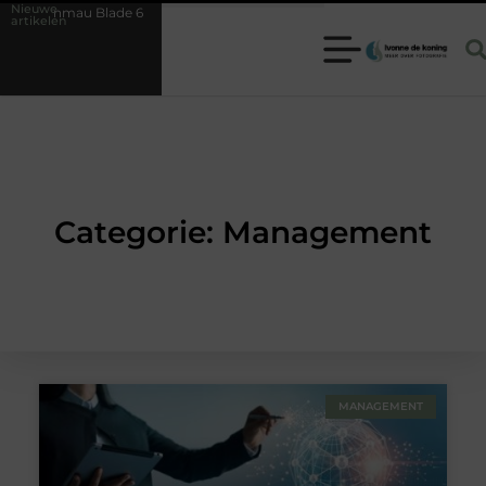
Nieuwe
n Winmau Blade 6
Hoe herken je een betrouwbare slotenmaker in Ba
artikelen
Categorie: Management
MANAGEMENT