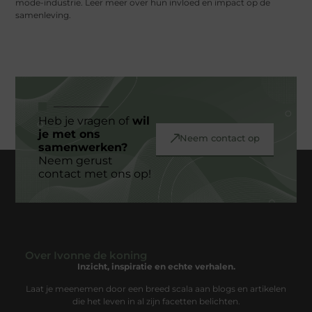
mode-industrie. Leer meer over hun invloed en impact op de
samenleving.
Heb je vragen of
wil
je met ons
Neem contact op
samenwerken?
Neem gerust
contact met ons op!
Over Ivonne de koning
Inzicht, inspiratie en echte verhalen.
Laat je meenemen door een breed scala aan blogs en artikelen
die het leven in al zijn facetten belichten.