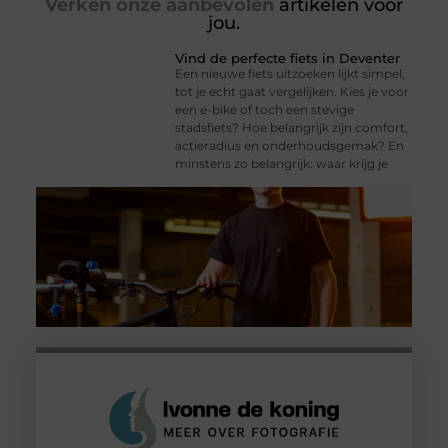
Verken onze aanbevolen
artikelen voor
jou.
Vind de perfecte fiets in Deventer
Een nieuwe fiets uitzoeken lijkt simpel,
tot je echt gaat vergelijken. Kies je voor
een e-bike of toch een stevige
stadsfiets? Hoe belangrijk zijn comfort,
actieradius en onderhoudsgemak? En
minstens zo belangrijk: waar krijg je