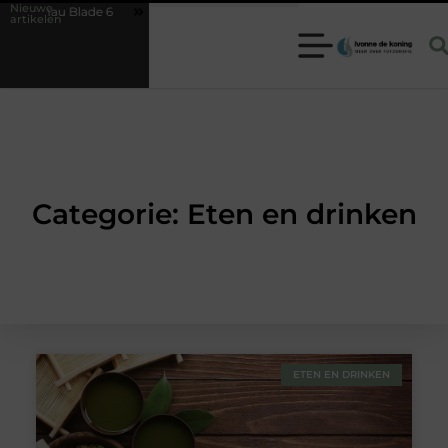
Nieuwe
mau Blade 6
Hoe herken je een betrouwbare slotenmaker in Baarn e
artikelen
Categorie: Eten en drinken
ETEN EN DRINKEN