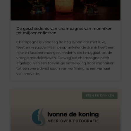
De geschiedenis van champagne: van monniken
tot miljoenenflessen
Champagne is vandaag de dag synoniem met luxe,
feest en vreugde. Maar de sprankelende drank heeft een
rijke en fascinerende geschiedenis die teruggaat tot de
vroege middeleeuwen. De weg die champagne heeft
afgelegd, van een toevallige ontdekking door monniken
tot een wereldwijd icoon van verfijning, is een verhaal
vol innovatie,
ETEN EN DRINKEN