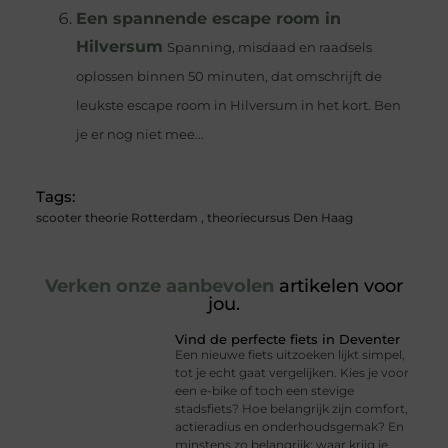
Een spannende escape room in
Hilversum
Spanning, misdaad en raadsels
oplossen binnen 50 minuten, dat omschrijft de
leukste escape room in Hilversum in het kort. Ben
je er nog niet mee...
Tags:
scooter theorie Rotterdam
,
theoriecursus Den Haag
Verken onze aanbevolen
artikelen voor
jou.
Vind de perfecte fiets in Deventer
Een nieuwe fiets uitzoeken lijkt simpel,
tot je echt gaat vergelijken. Kies je voor
een e-bike of toch een stevige
stadsfiets? Hoe belangrijk zijn comfort,
actieradius en onderhoudsgemak? En
minstens zo belangrijk: waar krijg je