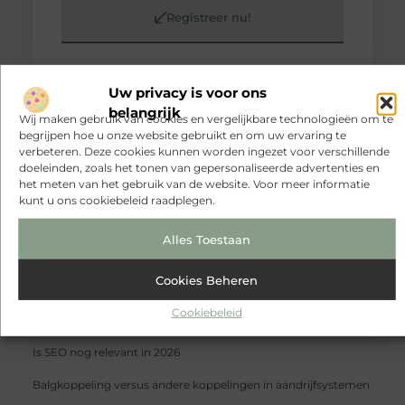
Registreer nu!
POPULAIRE ONDERWERPEN
Uw privacy is voor ons
Winkelen
(88 )
belangrijk
Arts / Photography
(86 )
Wij maken gebruik van cookies en vergelijkbare technologieën om te
Aanbiedingen
(70 )
begrijpen hoe u onze website gebruikt en om uw ervaring te
verbeteren. Deze cookies kunnen worden ingezet voor verschillende
Bedrijven
(20 )
doeleinden, zoals het tonen van gepersonaliseerde advertenties en
Dienstverlening
(15 )
het meten van het gebruik van de website. Voor meer informatie
RECENTE BERICHTEN
kunt u ons cookiebeleid raadplegen.
Vind de perfecte fiets in Deventer
Alles Toestaan
Duurzaamheid en nauwkeurigheid van Winmau Blade 6
Hoe herken je een betrouwbare slotenmaker in Baarn en
Cookies Beheren
voorkom je onnodige kosten?
Cookiebeleid
Strakke wanden met renovlies zonder stucstress
Is SEO nog relevant in 2026
Balgkoppeling versus andere koppelingen in aandrijfsystemen