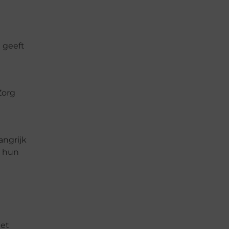
 geeft
Zorg
angrijk
n hun
iet