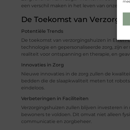
meer
een verschil maken in het leven van onze bewo
De Toekomst van Verzorging
Potentiële Trends
De toekomst van verzorgingshuizen in Etten-L
technologie en gepersonaliseerde zorg, zijn e
realiteit voor ontspanning en therapie, en g
Innovaties in Zorg
Nieuwe innovaties in de zorg zullen de kwalit
bedden die de slaapkwaliteit meten tot robots 
eindeloos.
Verbeteringen in Faciliteiten
Verzorgingshuizen zullen blijven investeren i
bewoners te voldoen. Dit omvat niet alleen fysi
communicatie en zorgbeheer.