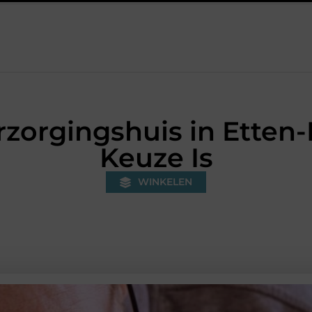
er in Baarn en voorkom je onnodige kosten?
Strakke wanden me
zorgingshuis in Etten-
Keuze Is
WINKELEN