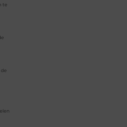
n te
de
 de
elen