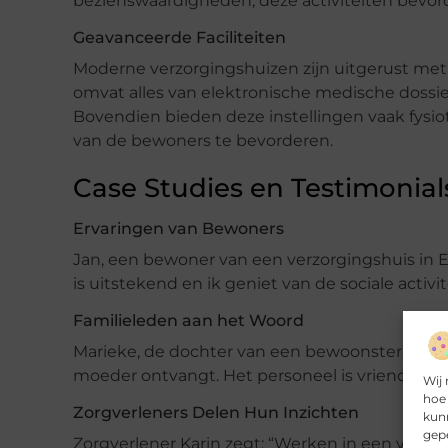
bezienswaardigheden, deze activiteiten bevorde
Geavanceerde Faciliteiten
Moderne verzorgingshuizen zijn uitgerust met
omvat alles van elektronische medische dossie
Bovendien bieden deze instellingen vaak fysi
van de bewoners te bevorderen.
Case Studies en Testimonial
Ervaringen van Bewoners
Jan, een bewoner van een verzorgingshuis in Ett
is uitstekend en ik geniet van de sociale activit
Familieleden aan het Woord
Marieke, de dochter van een bewoonster, deelt 
moeder ontvangt. Het personeel is vriendelijk en
Wij 
hoe 
Zorgverleners Delen Hun Inzichten
kunn
gepe
Zorgverlener Karin zegt: “Werken in een verzo