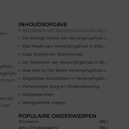
INHOUDSOPGAVE
Het Belang van Kwaliteitszorg voor Senioren
 een
De Huidige Stand van Verzorgingshuis in Etten-Leur
Wat Maakt een Verzorgingshuis in Etten-Leur Uitstekend?
Case Studies en Testimonials
De Toekomst van Verzorgingshuis in Etten-Leur
oeften
Hoe Kies Je het Beste Verzorgingshuis in Etten-Leur?
agelijks
Dagelijkse Activiteiten in Verzorgingshuizen
ert hun
Persoonlijke Zorg en Ondersteuning
Slotgedachten
aan de
Veelgestelde vragen
l van
POPULAIRE ONDERWERPEN
Winkelen
(88 )
Arts / Photography
(86 )