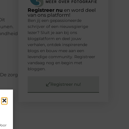
Registreer nu
en word deel
van ons platform!
Dit
Ben jij een gepassioneerde
eunen.
schrijver of een nieuwsgierige
lezer? Sluit je aan bij ons
zondheid
blogplatform en deel jouw
verhalen, ontdek inspirerende
blogs en bouw mee aan een
levendige community. Registreer
vandaag nog en begin met
bloggen.
 De zorg
Registreer nu!
n
n
Voor
n echt