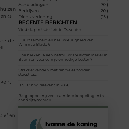
Aanbiedingen
(70 )
 huizen
Bedrijven
(20 )
danks
Dienstverlening
(15 )
RECENTE BERICHTEN
Vind de perfecte fiets in Deventer
Duurzaamheid en nauwkeurigheid van
iseerde
Winmau Blade 6
lt.
Hoe herken je een betrouwbare slotenmaker in
Baarn en voorkom je onnodige kosten?
Strakke wanden met renovlies zonder
stucstress
ekent
Is SEO nog relevant in 2026
Balgkoppeling versus andere koppelingen in
aandrijfsystemen
tief en