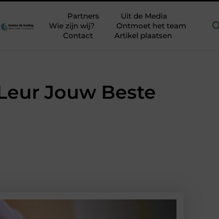
t renovlies zonder stucstress
Is SEO nog relevant in 2026
Partners
Uit de Media
Wie zijn wij?
Ontmoet het team
Contact
Artikel plaatsen
Leur Jouw Beste