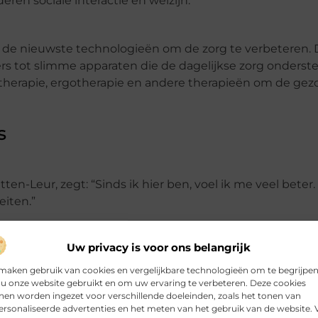
ren sociale interactie en welzijn.
 de nieuwste technologieën om de zorg te verbeteren. 
rs tot slimme apparaten die de dagelijkse zorg onderst
otherapie, ergotherapie en andere therapieën om de ge
s
en-Leur, zegt: “Sinds ik hier ben, voel ik me veel beter.
eiten.”
Uw privacy is voor ons belangrijk
haar ervaring: “Ik ben zo dankbaar voor de zorg die mij
 attent, en de faciliteiten zijn top.”
maken gebruik van cookies en vergelijkbare technologieën om te begrijpe
u onze website gebruikt en om uw ervaring te verbeteren. Deze cookies
en worden ingezet voor verschillende doeleinden, zoals het tonen van
rsonaliseerde advertenties en het meten van het gebruik van de website. 
rgingshuis in Etten-Leur is zeer bevredigend. We kunne