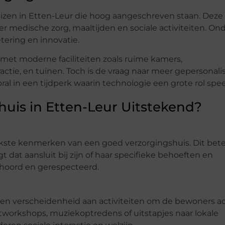
uizen in Etten-Leur die hoog aangeschreven staan. Deze
r medische zorg, maaltijden en sociale activiteiten. On
etering en innovatie.
 met moderne faciliteiten zoals ruime kamers,
ctie, en tuinen. Toch is de vraag naar meer gepersonal
al in een tijdperk waarin technologie een grote rol spee
uis in Etten-Leur Uitstekend?
ijkste kenmerken van een goed verzorgingshuis. Dit bet
t dat aansluit bij zijn of haar specifieke behoeften en
ehoord en gerespecteerd.
een verscheidenheid aan activiteiten om de bewoners ac
workshops, muziekoptredens of uitstapjes naar lokale