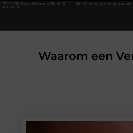
Nieuwe
van Winmau Blade 6
Hoe herken je een betrouwbare slotenmak
artikelen
Waarom een Ver