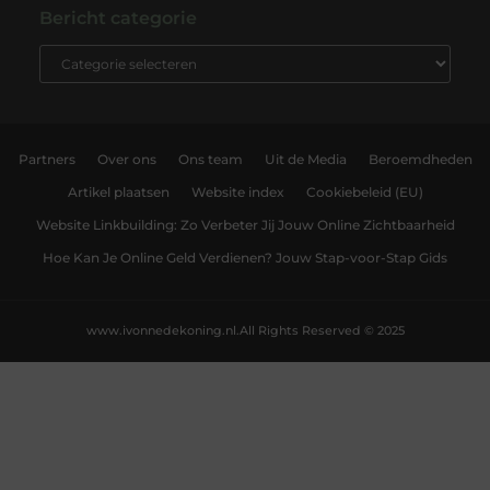
Bericht categorie
Partners
Over ons
Ons team
Uit de Media
Beroemdheden
Artikel plaatsen
Website index
Cookiebeleid (EU)
Website Linkbuilding: Zo Verbeter Jij Jouw Online Zichtbaarheid
Hoe Kan Je Online Geld Verdienen? Jouw Stap-voor-Stap Gids
www.ivonnedekoning.nl.
All Rights Reserved © 2025