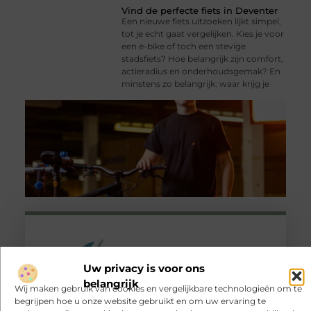
Vind de perfecte fiets in Deventer
Een nieuwe fiets uitzoeken lijkt simpel,
tot je echt gaat vergelijken. Kies je voor
een e-bike of toch een stevige
stadsfiets? Hoe belangrijk zijn comfort,
actieradius en onderhoudsgemak? En
minstens zo belangrijk: waar krijg je
Uw privacy is voor ons
belangrijk
Wij maken gebruik van cookies en vergelijkbare technologieën om te
Registreer nu
en word deel van ons
platform!
begrijpen hoe u onze website gebruikt en om uw ervaring te