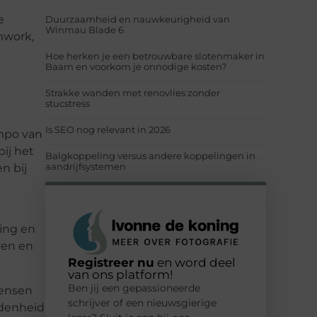
e
Duurzaamheid en nauwkeurigheid van
Winmau Blade 6
amwork,
Hoe herken je een betrouwbare slotenmaker in
Baarn en voorkom je onnodige kosten?
Strakke wanden met renovlies zonder
stucstress
Is SEO nog relevant in 2026
empo van
bij het
Balgkoppeling versus andere koppelingen in
aandrijfsystemen
n bij
ing en
ven en
Registreer nu
en word deel
van ons platform!
Ben jij een gepassioneerde
mensen
schrijver of een nieuwsgierige
ndenheid