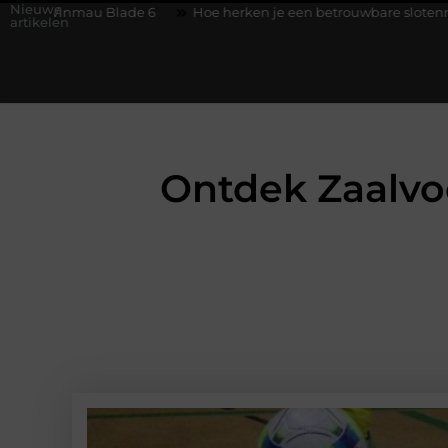
Nieuwe
ade 6
Hoe herken je een betrouwbare slotenmaker in Baarn en
artikelen
Ontdek Zaalvo