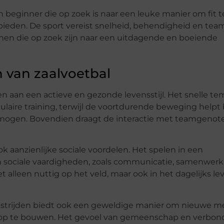
 beginner die op zoek is naar een leuke manier om fit t
te bieden. De sport vereist snelheid, behendigheid en te
enen die op zoek zijn naar een uitdagende en boeiende
 van zaalvoetbal
gen aan een actieve en gezonde levensstijl. Het snelle t
ulaire training, terwijl de voortdurende beweging helpt 
ogen. Bovendien draagt de interactie met teamgenote
k aanzienlijke sociale voordelen. Het spelen in een
 sociale vaardigheden, zoals communicatie, samenwerk
 alleen nuttig op het veld, maar ook in het dagelijks le
strijden biedt ook een geweldige manier om nieuwe 
 op te bouwen. Het gevoel van gemeenschap en verbo