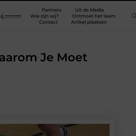
nder stucstress
Is SEO nog relevant in 2026
Balgkoppeling 
Partners
Uit de Media
Wie zijn wij?
Ontmoet het team
Contact
Artikel plaatsen
Waarom Je Moet