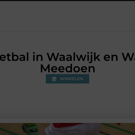
 voorkom je onnodige kosten?
Strakke wanden met renovlies zo
etbal in Waalwijk en 
Meedoen
WINKELEN