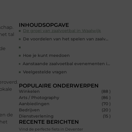
INHOUDSOPGAVE
schap.
De groei van zaalvoetbal in Waalwijk
et tal
De voordelen van het spelen van zaalvoetbal
nde
Hoe je kunt meedoen
Aanstaande zaalvoetbal evenementen in Waalwijk
Veelgestelde vragen
eroverd.
POPULAIRE ONDERWERPEN
lokale
Winkelen
(88 )
Arts / Photography
(86 )
Aanbiedingen
(70 )
Bedrijven
(20 )
 en de
Dienstverlening
(15 )
RECENTE BERICHTEN
 het
Vind de perfecte fiets in Deventer