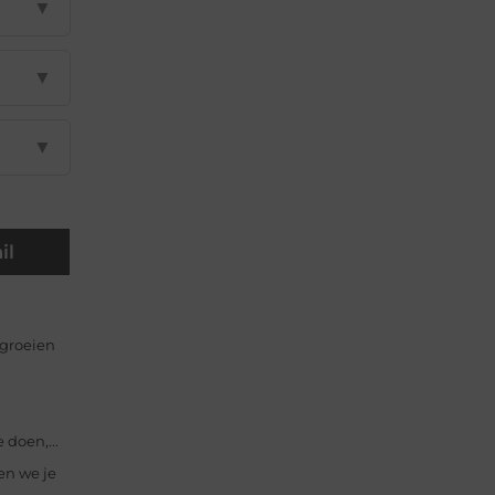
▼
▼
▼
il
 groeien
doen,...
en we je