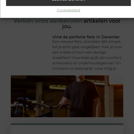
Cookiebeleid
Verken onze aanbevolen
artikelen voor
jou.
Vind de perfecte fiets in Deventer
Een nieuwe fiets uitzoeken lijkt simpel,
tot je echt gaat vergelijken. Kies je voor
een e-bike of toch een stevige
stadsfiets? Hoe belangrijk zijn comfort,
actieradius en onderhoudsgemak? En
minstens zo belangrijk: waar krijg je