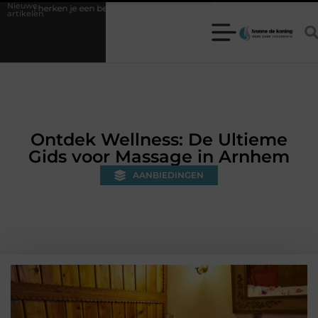
Nieuwe
etrouwbare slotenmaker in Baarn en voorkom je onnodige kosten?
St
artikelen
Ontdek Wellness: De Ultieme
Gids voor Massage in Arnhem
AANBIEDINGEN