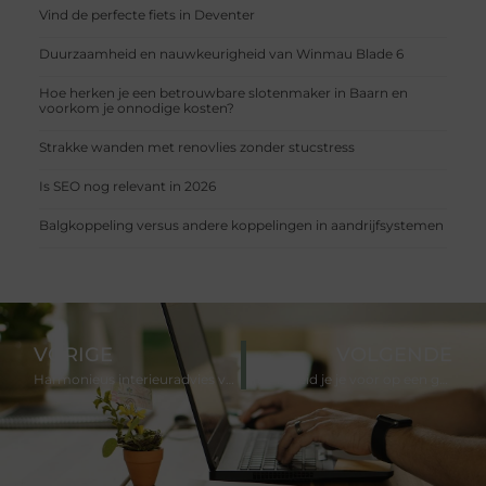
Vind de perfecte fiets in Deventer
Duurzaamheid en nauwkeurigheid van Winmau Blade 6
Hoe herken je een betrouwbare slotenmaker in Baarn en
voorkom je onnodige kosten?
Strakke wanden met renovlies zonder stucstress
Is SEO nog relevant in 2026
Balgkoppeling versus andere koppelingen in aandrijfsystemen
VORIGE
VOLGENDE
Harmonieus interieuradvies voor eetkamer en keuken
Hoe bereid je je voor op een geslaagd evenement?