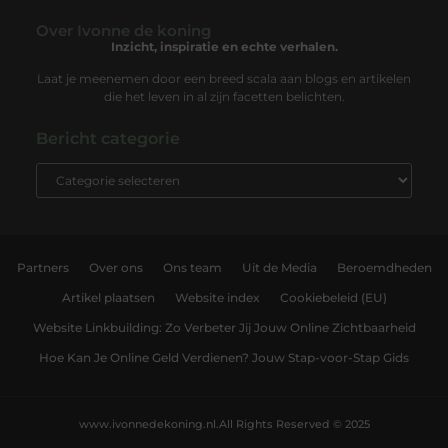
Over Ivonne de koning
Inzicht, inspiratie en echte verhalen.
Laat je meenemen door een breed scala aan blogs en artikelen
die het leven in al zijn facetten belichten.
Bericht categorie
Partners
Over ons
Ons team
Uit de Media
Beroemdheden
Artikel plaatsen
Website index
Cookiebeleid (EU)
Website Linkbuilding: Zo Verbeter Jij Jouw Online Zichtbaarheid
Hoe Kan Je Online Geld Verdienen? Jouw Stap-voor-Stap Gids
www.ivonnedekoning.nl.
All Rights Reserved © 2025