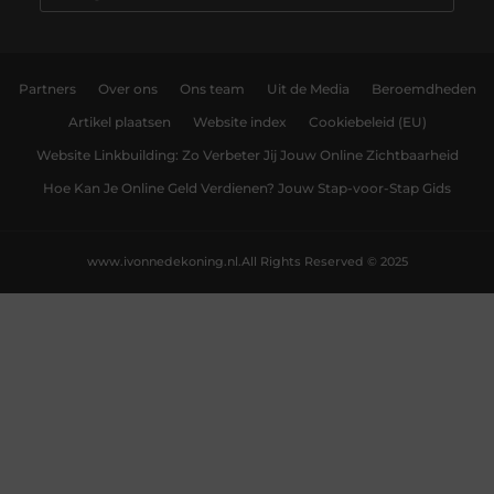
Partners
Over ons
Ons team
Uit de Media
Beroemdheden
Artikel plaatsen
Website index
Cookiebeleid (EU)
Website Linkbuilding: Zo Verbeter Jij Jouw Online Zichtbaarheid
Hoe Kan Je Online Geld Verdienen? Jouw Stap-voor-Stap Gids
www.ivonnedekoning.nl.
All Rights Reserved © 2025