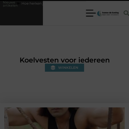
Nieuwe
en je een betrouwbare slotenmaker in Baarn en voorkom je onnodige kos
artikelen
Koelvesten voor iedereen
WINKELEN