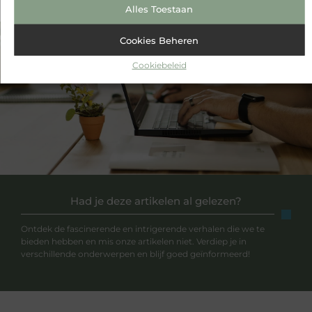
Alles Toestaan
Cookies Beheren
VORIGE
VOLGENDE
Cookiebeleid
Buienradar Cuijk
De beste scheerapparaat: waarom je het nodig hebt!
Had je deze artikelen al gelezen?
Ontdek de fascinerende en intrigerende verhalen die we te
bieden hebben en mis onze artikelen niet. Verdiep je in
verschillende onderwerpen en blijf goed geïnformeerd!