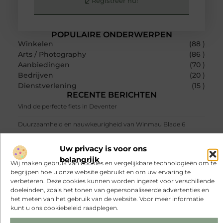
Registreer nu!
POPULAIRE ONDERWERPEN
Winkelen
(88 )
Arts / Photography
(86 )
Aanbiedingen
(70 )
Bedrijven
(20 )
Dienstverlening
(15 )
RECENTE BERICHTEN
Vind de perfecte fiets in Deventer
Duurzaamheid en nauwkeurigheid van Winmau Blade 6
Hoe herken je een betrouwbare slotenmaker in Baarn en
Uw privacy is voor ons
voorkom je onnodige kosten?
belangrijk
Wij maken gebruik van cookies en vergelijkbare technologieën om te
Strakke wanden met renovlies zonder stucstress
begrijpen hoe u onze website gebruikt en om uw ervaring te
verbeteren. Deze cookies kunnen worden ingezet voor verschillende
Is SEO nog relevant in 2026
doeleinden, zoals het tonen van gepersonaliseerde advertenties en
het meten van het gebruik van de website. Voor meer informatie
Balgkoppeling versus andere koppelingen in aandrijfsystemen
kunt u ons cookiebeleid raadplegen.