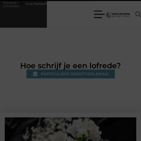
Nieuwe
Hoe herken je een betrouwbare slotenmaker in Baarn en voorkom je on
artikelen
Hoe schrijf je een lofrede?
PARTICULIERE DIENSTVERLENING