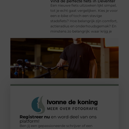
Vind de perfecte fiets in Deventer
Een nieuwe fiets uitzoeken lijkt simpel,
tot je echt gaat vergelijken. Kies je voor
een e-bike of toch een stevige
stadsfiets? Hoe belangrijk zijn comfort,
actieradius en onderhoudsgemak? En
minstens zo belangrijk: waar krijg je
Registreer nu
en word deel van ons
platform!
Ben jij een gepassioneerde schrijver of een