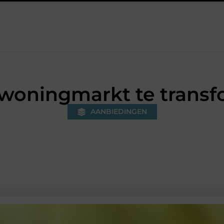
en voorkom je onnodige kosten?
Strakke wanden met renovlies 
woningmarkt te trans
AANBIEDINGEN