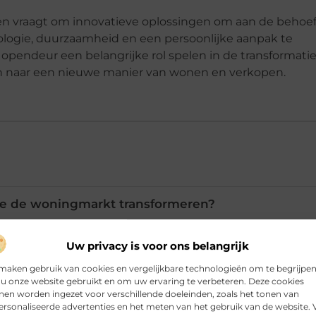
n vraagt om innovatieve oplossingen om aan de behoe
ologie, duurzaamheid en een persoonlijke aanpak te
pendeur een belangrijke rol spelen in de transformati
en naar een nieuwe manier van wonen en verkopen.
ie de woningmarkt transformeren?
Uw privacy is voor ons belangrijk
rdeel van een duurzaam huis?
maken gebruik van cookies en vergelijkbare technologieën om te begrijpe
u onze website gebruikt en om uw ervaring te verbeteren. Deze cookies
factor belangrijk bij de transformatie?
en worden ingezet voor verschillende doeleinden, zoals het tonen van
rsonaliseerde advertenties en het meten van het gebruik van de website. 