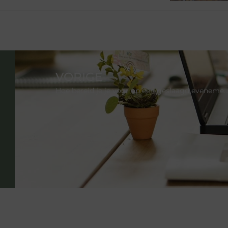
VORIGE
Hoe bereid je je voor op een geslaagd evenem