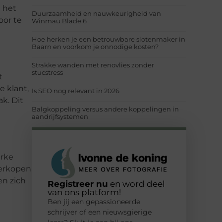
n het
Duurzaamheid en nauwkeurigheid van
oor te
Winmau Blade 6
Hoe herken je een betrouwbare slotenmaker in
Baarn en voorkom je onnodige kosten?
Strakke wanden met renovlies zonder
stucstress
t
e klant,
Is SEO nog relevant in 2026
k. Dit
Balgkoppeling versus andere koppelingen in
aandrijfsystemen
erke
verkopen
en zich
Registreer nu
en word deel
van ons platform!
Ben jij een gepassioneerde
schrijver of een nieuwsgierige