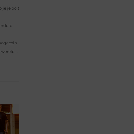
je je ooit
andere
Dogecoin
wereld....