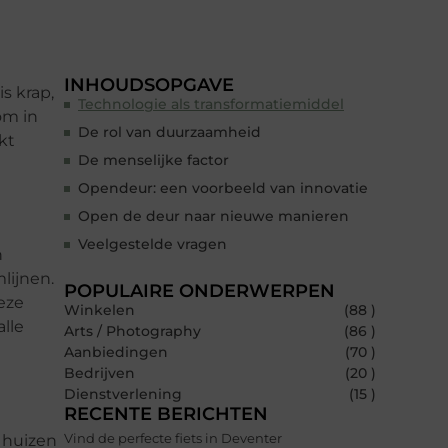
INHOUDSOPGAVE
is krap,
Technologie als transformatiemiddel
om in
De rol van duurzaamheid
kt
De menselijke factor
Opendeur: een voorbeeld van innovatie
Open de deur naar nieuwe manieren
Veelgestelde vragen
n
lijnen.
POPULAIRE ONDERWERPEN
eze
Winkelen
(88 )
lle
Arts / Photography
(86 )
Aanbiedingen
(70 )
Bedrijven
(20 )
Dienstverlening
(15 )
RECENTE BERICHTEN
Vind de perfecte fiets in Deventer
 huizen