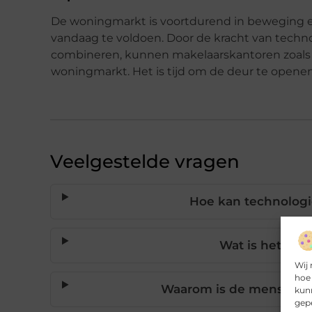
De woningmarkt is voortdurend in beweging e
vandaag te voldoen. Door de kracht van techn
combineren, kunnen makelaarskantoren zoals o
woningmarkt. Het is tijd om de deur te open
Veelgestelde vragen
Hoe kan technolog
Wat is het voo
Wij 
hoe 
Waarom is de menselijke 
kunn
gepe