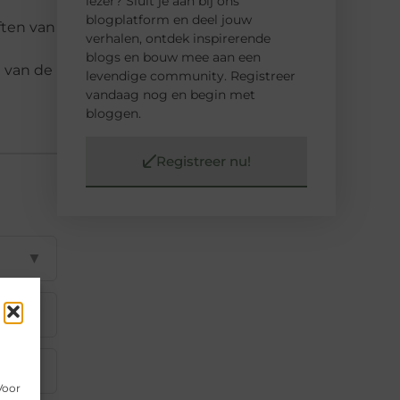
lezer? Sluit je aan bij ons
blogplatform en deel jouw
ften van
verhalen, ontdek inspirerende
blogs en bouw mee aan een
e van de
levendige community. Registreer
vandaag nog en begin met
bloggen.
Registreer nu!
▼
▼
n
▼
Voor