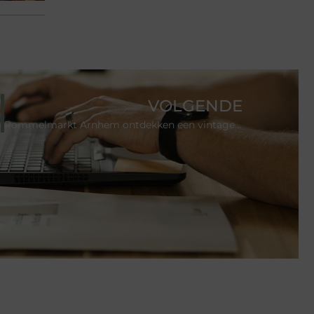
VOLGENDE
ent?
Rommelmarkt Arnhem ontdekken een vintage paradijs voor duurzame shoppers