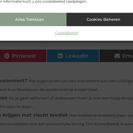
 informatie kunt u ons cookiebeleid raadplegen.
ziet u op de huidige woningmarkt?
Alles Toestaan
Cookies Beheren
ur innovatie met klanttevredenheid?
Cookiebeleid
Pinterest
LinkedIn
Ema
 evenement?
Het organiseren van een evenement kan een uitdage
of een buurtbarbecue, de voorbereiding is essentieel...
ten
Als je gaat verhuizen of verbouwen moet je over een hoop ding
t waar te staan...
 krijgen met slecht krediet
Veel kredietverstrekkers eisen da
scores voldoen voor een persoonlijke lening. Om bijvoorbeeld in aa