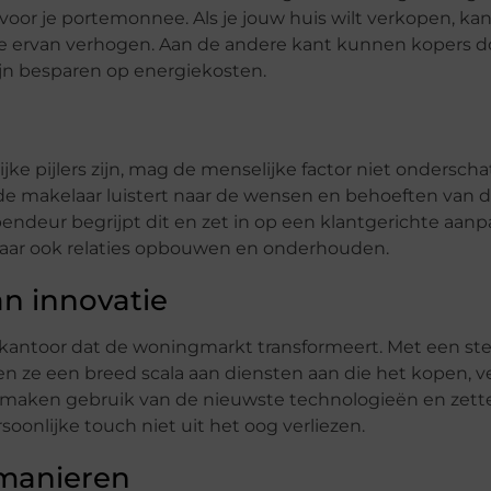
k voor je portemonnee. Als je jouw huis wilt verkopen, ka
e ervan verhogen. Aan de andere kant kunnen kopers d
jn besparen op energiekosten.
e pijlers zijn, mag de menselijke factor niet onderscha
de makelaar luistert naar de wensen en behoeften van d
pendeur begrijpt dit en zet in op een klantgerichte aanpa
 maar ook relaties opbouwen en onderhouden.
n innovatie
kantoor dat de woningmarkt transformeert. Met een st
en ze een breed scala aan diensten aan die het kopen, 
maken gebruik van de nieuwste technologieën en zett
soonlijke touch niet uit het oog verliezen.
manieren