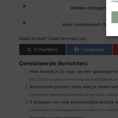
meer
Welke uitdagingen 
Hoe combineert Opende
Goed artikel? Deel hem dan op:
X (Twitter)
Facebook
Gerelateerde Berichten:
Hoe bereid je je voor op een geslaagd
zijn. Of het nu gaat om een bruiloft, bedrijfsfeest, 
Keramisch parket: alles wat je moet we
nadenken. Welke kleur komt er op de muur, wat kom
7 stappen om een persoonlijke lening te
kredietnemers aan bepaalde vereisten voor krediet
te komen voor een lening tegen...