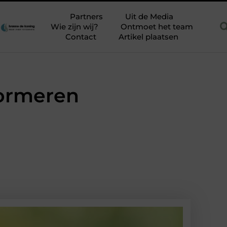
zonder stucstress
Is SEO nog relevant in 2026
Balgkoppelin
Partners
Uit de Media
Wie zijn wij?
Ontmoet het team
Contact
Artikel plaatsen
formeren