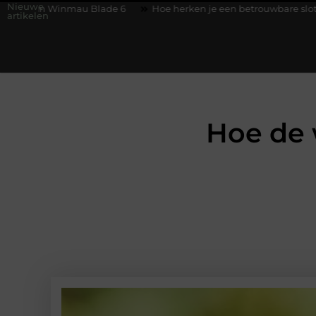
Nieuwe
Blade 6
Hoe herken je een betrouwbare slotenmaker in Baarn 
artikelen
Hoe de 