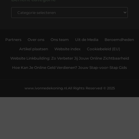
Partners
Over ons
Ons team
Uit de Media
Beroemdheden
Artikel plaatsen
Website index
Cookiebeleid (EU)
Website Linkbuilding: Zo Verbeter Jij Jouw Online Zichtbaarheid
Hoe Kan Je Online Geld Verdienen? Jouw Stap-voor-Stap Gids
www.ivonnedekoning.nl.
All Rights Reserved © 2025