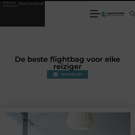
Nieuwe
n je een betrouwbare slotenmaker in Baarn en voorkom je onnodige kost
artikelen
De beste flightbag voor elke
reiziger
WINKELEN