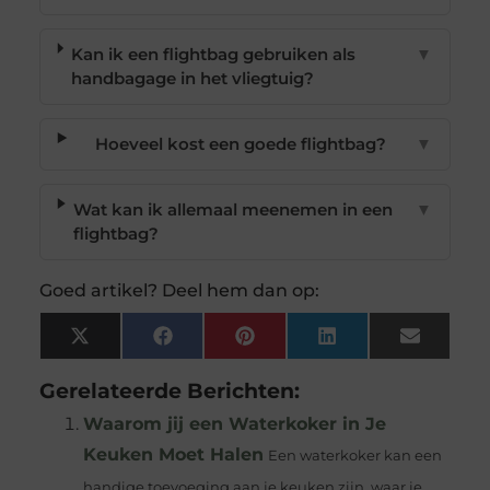
Kan ik een flightbag gebruiken als
▼
handbagage in het vliegtuig?
Hoeveel kost een goede flightbag?
▼
Wat kan ik allemaal meenemen in een
▼
flightbag?
Goed artikel? Deel hem dan op:
X
Facebook
Pinterest
LinkedIn
Email
(Twitter)
Gerelateerde Berichten:
Waarom jij een Waterkoker in Je
Keuken Moet Halen
Een waterkoker kan een
handige toevoeging aan je keuken zijn, waar je