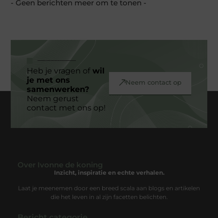
- Geen berichten meer om te tonen -
Heb je vragen of
wil
je met ons
Neem contact op
samenwerken?
Neem gerust
contact met ons op!
Over Ivonne de koning
Inzicht, inspiratie en echte verhalen.
Laat je meenemen door een breed scala aan blogs en artikelen
die het leven in al zijn facetten belichten.
Bericht categorie