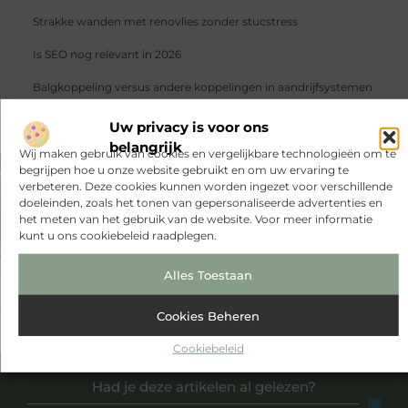
Strakke wanden met renovlies zonder stucstress
Is SEO nog relevant in 2026
Balgkoppeling versus andere koppelingen in aandrijfsystemen
Uw privacy is voor ons
belangrijk
Wij maken gebruik van cookies en vergelijkbare technologieën om te
begrijpen hoe u onze website gebruikt en om uw ervaring te
verbeteren. Deze cookies kunnen worden ingezet voor verschillende
VORIGE
VOLGENDE
doeleinden, zoals het tonen van gepersonaliseerde advertenties en
5 Redenen waarom elk restaurant voor een smoothiemaker moet kiezen
Waarom elke moeder een kledingkast met spiegel moet hebben?
het meten van het gebruik van de website. Voor meer informatie
kunt u ons cookiebeleid raadplegen.
Alles Toestaan
Cookies Beheren
Cookiebeleid
Had je deze artikelen al gelezen?